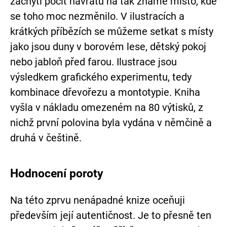
zachytí pocit návratu na tak známé místo, kde
se toho moc nezměnilo. V ilustracích a
krátkých příbězích se můžeme setkat s místy
jako jsou duny v borovém lese, dětský pokoj
nebo jabloň před farou. Ilustrace jsou
výsledkem grafického experimentu, tedy
kombinace dřevořezu a montotypie. Kniha
vyšla v nákladu omezeném na 80 výtisků, z
nichž první polovina byla vydána v němčině a
druhá v češtině.
Hodnocení poroty
Na této zprvu nenápadné knize oceňuji
především její autentičnost. Je to přesně ten